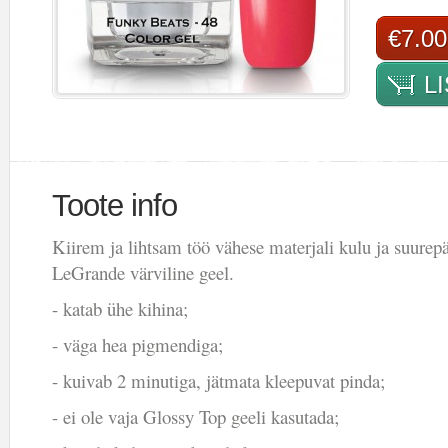
€7.00
L
Toote info
Kiirem ja lihtsam töö vähese materjali kulu ja suurep
LeGrande värviline geel.
- katab ühe kihina;
- väga hea pigmendiga;
- kuivab 2 minutiga, jätmata kleepuvat pinda;
- ei ole vaja Glossy Top geeli kasutada;