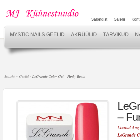
Salongist
Galerii
Kont
MYSTIC NAILS GEELID
AKRÜÜLID
TARVIKUD
N
Avaleht
Geelid
LeGrande Color Gel – Funky Beats
LeGr
– Fu
Lisatud Aug
LeGrande C