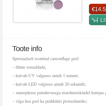
€14.5
L
Toote info
Spetsiaalselt toonitud camouflage geel:
– lihtne eemaldada;
– kuivab UV valguses ainult 1 minuti;
– kuivab LED valguses ainult 20 sekundit;
– suurepärase painduvusega murdumiskindel kumjas g
– väga hea geel ka pediküüri protseduuriks;