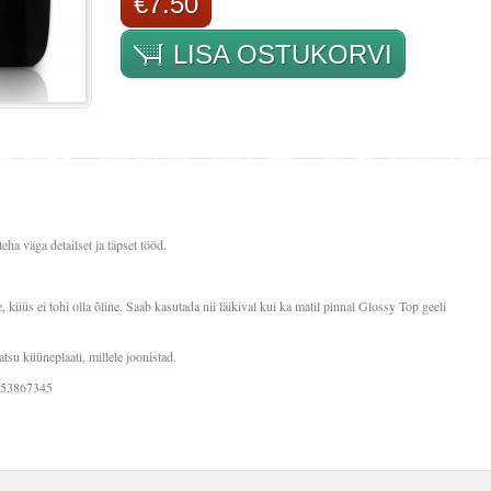
€7.50
LISA OSTUKORVI
teha väga detailset ja täpset tööd.
küüs ei tohi olla õline. Saab kasutada nii läikival kui ka matil pinnal Glossy Top geeli
atsu küüneplaati, millele joonistad.
253867345