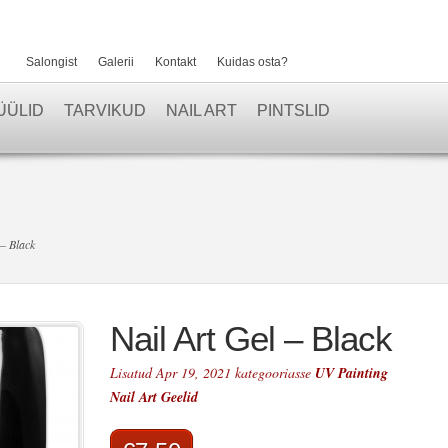
Salongist
Galerii
Kontakt
Kuidas osta?
ÜÜLID
TARVIKUD
NAIL ART
PINTSLID
 – Black
Nail Art Gel – Black
Lisatud Apr 19, 2021 kategooriasse
UV Painting
Nail Art Geelid