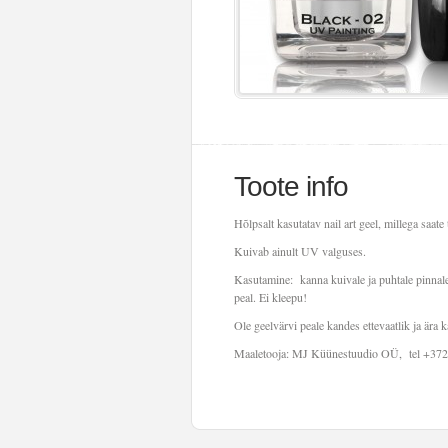
Toote info
Hõlpsalt kasutatav nail art geel, millega saate 
Kuivab ainult UV valguses.
Kasutamine: kanna kuivale ja puhtale pinnale, 
peal. Ei kleepu!
Ole geelvärvi peale kandes ettevaatlik ja ära k
Maaletooja: MJ Küünestuudio OÜ, tel +37