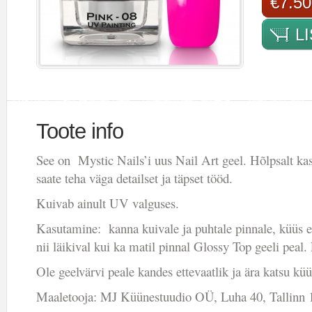
€7.50
L
Toote info
See on Mystic Nails’i uus Nail Art geel. Hõlpsalt kasu
saate teha väga detailset ja täpset tööd.
Kuivab ainult UV valguses.
Kasutamine: kanna kuivale ja puhtale pinnale, küüs ei
nii läikival kui ka matil pinnal Glossy Top geeli peal.
Ole geelvärvi peale kandes ettevaatlik ja ära katsu küü
Maaletooja: MJ Küünestuudio OÜ, Luha 40, Tallinn 